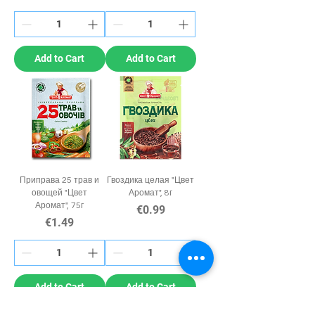
Add to Cart
Add to Cart
Приправа 25 трав и
Гвоздика целая "Цвет
овощей "Цвет
Аромат", 8г
Аромат", 75г
Price
€0.99
Price
€1.49
Add to Cart
Add to Cart