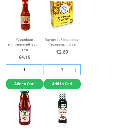
Сацебели
Горчичный порошок "
классический "GSG",
Селяночка", 200г
370г
Price
€2.89
Price
€4.19
Add to Cart
Add to Cart