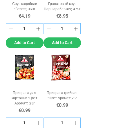
Соус сацебели
Гранатовый соус
"Верес", 360г
Наршараб "Kula", 475г
Price
Price
€4.19
€8.95
Add to Cart
Add to Cart
Приправа для
Приправа грибная
картошки "Цвет
"Цвет Аромат",25г
Аромат", 25г
Price
€0.99
Price
€0.99