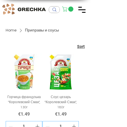
Home
Приправы и соусы
Sort
Горчица французька
Соус цезарь
"Королевский Смак",
"Королевский Смак",
130г
180г
Price
Price
€1.49
€1.49