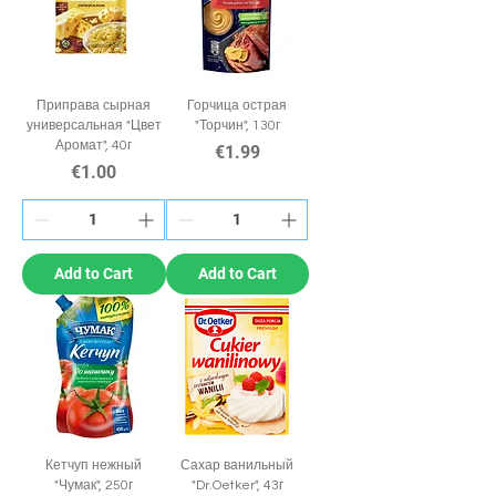
Приправа сырная
Горчица острая
универсальная "Цвет
"Торчин", 130г
Аромат", 40г
Price
€1.99
Price
€1.00
Add to Cart
Add to Cart
Кетчуп нежный
Сахар ванильный
"Чумак", 250г
"Dr.Oetker", 43г