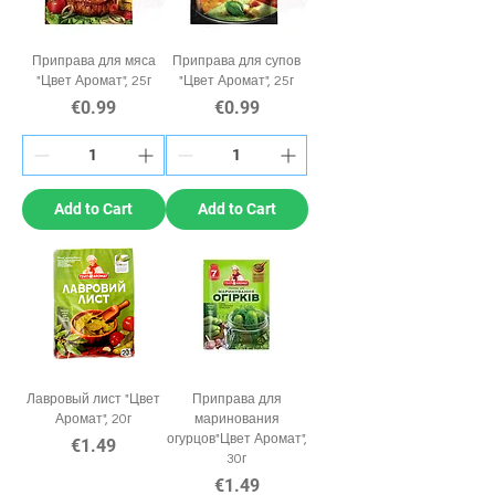
Приправа для мяса
Приправа для супов
"Цвет Аромат", 25г
"Цвет Аромат", 25г
Price
Price
€0.99
€0.99
Add to Cart
Add to Cart
Лавровый лист "Цвет
Приправа для
Аромат", 20г
маринования
огурцов"Цвет Аромат",
Price
€1.49
30г
Price
€1.49