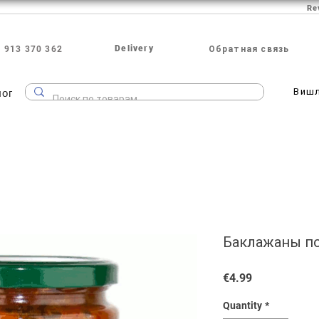
Re
Delivery
 913 370 362
Обратная связь
лог
Виш
Баклажаны по-
Price
€4.99
Quantity
*