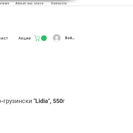
views
About our store
Contacts
Войти
лист
Акции
грузински "Lidia", 550г