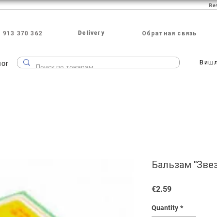
Re
Delivery
 913 370 362
Обратная связь
лог
Виш
Бальзам "Звез
Price
€2.59
Quantity
*