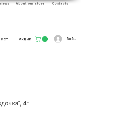
views
About our store
Contacts
Войти
лист
Акции
дочка", 4г