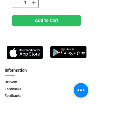
Add to Cart
Information
Delivery
Feedbacks
Feedback
s
Personal Area
My orders
My addresses