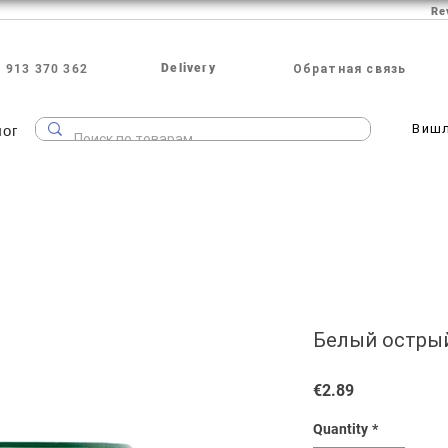
Re
Delivery
 913 370 362
Обратная связь
лог
Виш
Белый острый 
Price
€2.89
Quantity
*