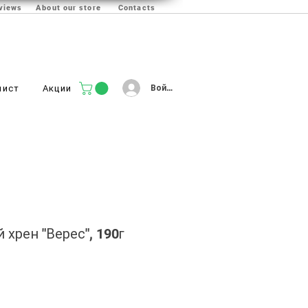
views
About our store
Contacts
Войти
лист
Акции
хрен "Верес", 190г