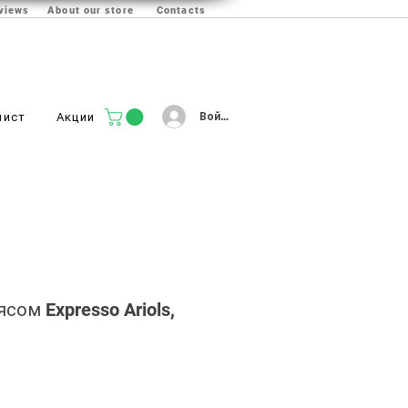
views
About our store
Contacts
Войти
лист
Акции
сом Expresso Ariols,