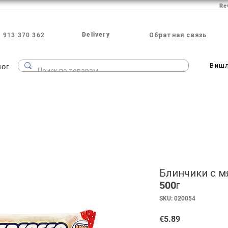
Re
Delivery
 913 370 362
Обратная связь
лог
Виш
Блинчики с мя
500г
SKU: 020054
Price
€5.89