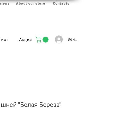
views
About our store
Contacts
Войти
лист
Акции
ишней "Белая Береза"