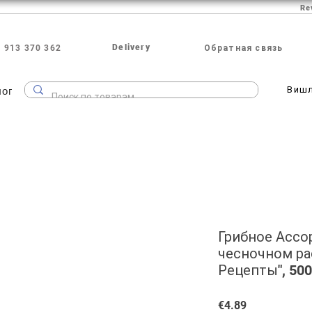
Re
Delivery
 913 370 362
Обратная связь
лог
Виш
Грибное Ассо
чесночном ра
Рецепты", 500
Price
€4.89