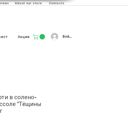
views
About our store
Contacts
Войти
лист
Акции
рти в солено-
ссоле "Тёщины
г