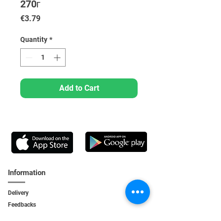
270г
Price
€3.79
Quantity
*
Add to Cart
Information
Delivery
Feedbacks
Feedback
s