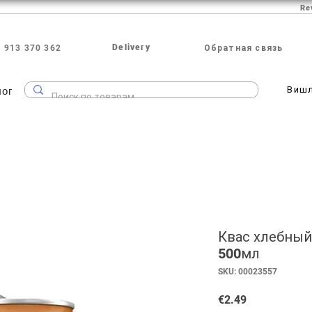
Re
Delivery
 913 370 362
Обратная связь
лог
Виш
Квас хлебный
500мл
SKU: 00023557
Price
€2.49