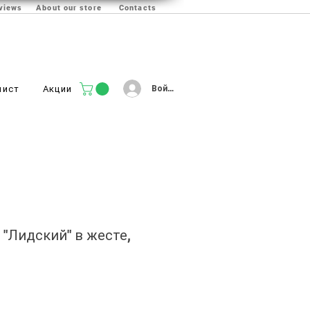
views
About our store
Contacts
Войти
лист
Акции
 "Лидский" в жесте,