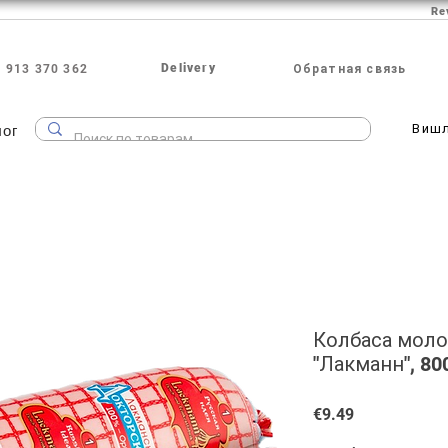
Re
Delivery
 913 370 362
Обратная связь
лог
Виш
Колбаса моло
"Лакманн", 80
Price
€9.49