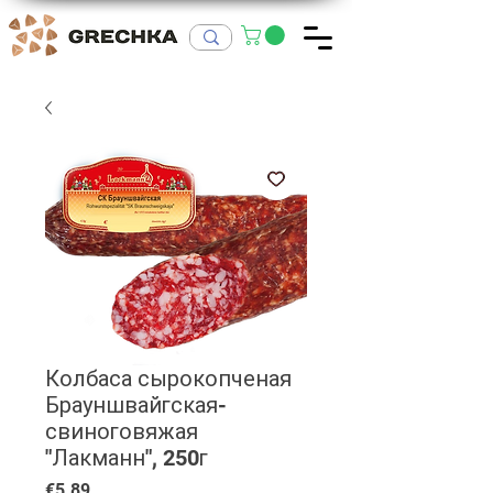
Колбаса сырокопченая
Брауншвайгская-
свиноговяжая
"Лакманн", 250г
Price
€5.89