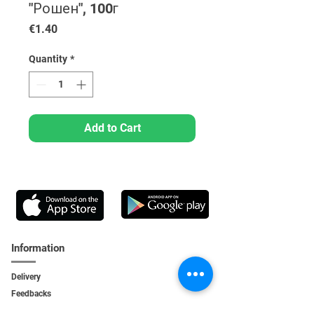
"Рошен", 100г
Price
€1.40
Quantity
*
Add to Cart
Information
Delivery
Feedbacks
Feedback
s