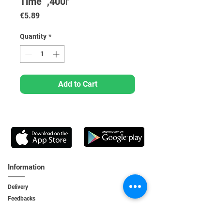
Time" ,400г
Price
€5.89
Quantity
*
Add to Cart
Information
Delivery
Feedbacks
Feedback
s