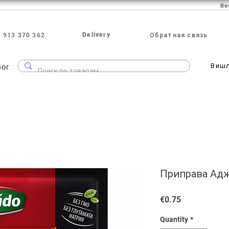
Re
Delivery
 913 370 362
Обратная связь
лог
Виш
Приправа Аджи
Price
€0.75
Quantity
*