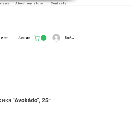
views
About our store
Contacts
Войти
лист
Акции
ка "Avokádo", 25г