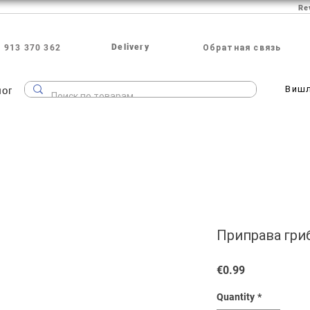
Re
Delivery
 913 370 362
Обратная связь
лог
Виш
Приправа гриб
Price
€0.99
Quantity
*