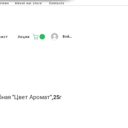
views
About our store
Contacts
Войти
лист
Акции
ная "Цвет Аромат",25г