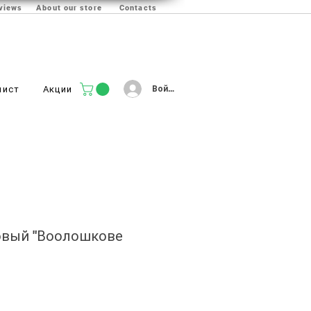
views
About our store
Contacts
Войти
лист
Акции
овый "Воолошкове