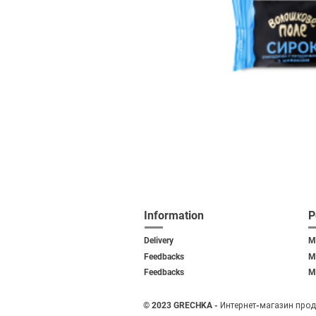
Information
P
Delivery
M
Feedbacks
M
Feedback
s
M
​
©
2023 GRECHKA - Интернет-магазин прод