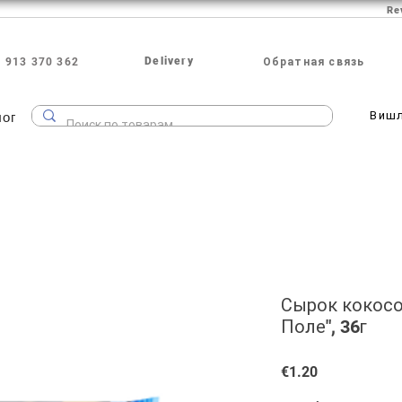
Re
Delivery
 913 370 362
Обратная связь
лог
Виш
Сырок кокос
Поле", 36г
Price
€1.20