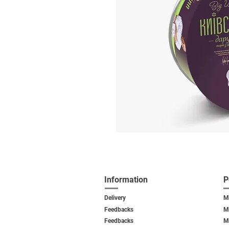
Information
P
Delivery
M
Feedbacks
M
Feedback
s
M