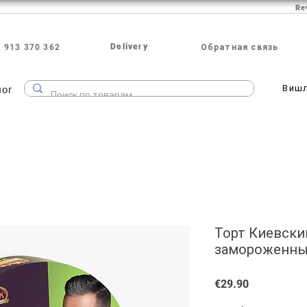
Re
Delivery
 913 370 362
Обратная связь
лог
Виш
Торт Киевски
замороженный
Price
€29.90