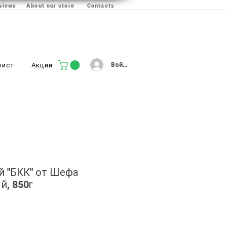
views
About our store
Contacts
Войти
лист
Акции
й "БКК" от Шефа
, 850г