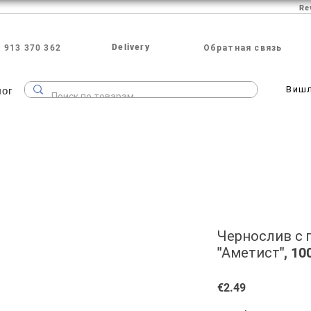
Re
Delivery
 913 370 362
Обратная связь
лог
Виш
Чернослив с 
"Аметист", 10
Price
€2.49