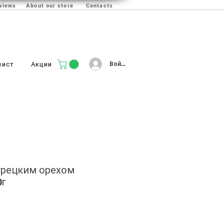
views
About our store
Contacts
Войти
лист
Акции
грецким орехом
0г