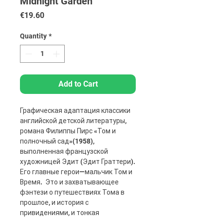
Midnight Garden
Price
€19.60
Quantity
*
Add to Cart
Графическая адаптация классики
английской детской литературы,
романа Филиппы Пирс «Том и
полночный сад»(1958),
выполненная французской
художницей Эдит (Эдит Граттери).
Его главные герои—мальчик Том и
Время. Это и захватывающее
фэнтези о путешествиях Тома в
прошлое, и история с
привидениями, и тонкая