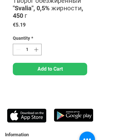
Творог обезжиренный
"Svalia", 0,5% жирности,
450 г
Price
€5.19
Quantity
*
Add to Cart
Information