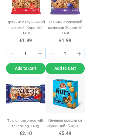
Пряники с клубничной
Пряники с сливовой
начинкой "Kopernik"
начинкой "Kopernik"
,140г
,140г
Price
Price
€1.99
€1.99
Add to Cart
Add to Cart
Tula gingerbread with
Печенье орешки со
fruit filling, 140g
сгущенкой "Бкк", 265г
Price
Price
€2.10
€5.49