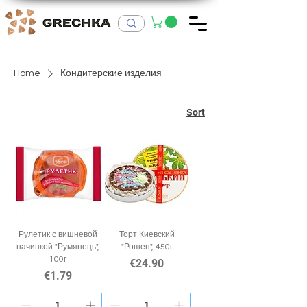
Home
Кондитерские изделия
Sort
Рулетик с вишневой
Торт Киевский
начинкой "Румянець",
"Рошен", 450г
100г
Price
€24.90
Price
€1.79