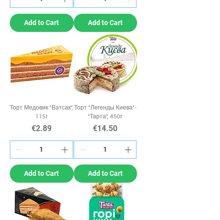
Add to Cart
Add to Cart
Торт Медовик "Ватсак",
Торт "Легенды Киева"-
115г
"Тарта", 450г
Price
Price
€2.89
€14.50
Add to Cart
Add to Cart