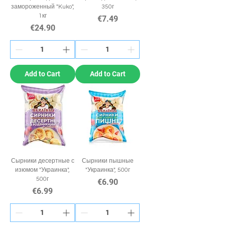
замороженный "Kuko",
350г
1кг
Price
€7.49
Price
€24.90
Add to Cart
Add to Cart
Сырники десертные с
Сырники пышные
изюмом "Украинка",
"Украинка", 500г
500г
Price
€6.90
Price
€6.99