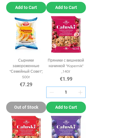
Add to Cart
Add to Cart
Сырники
Пряники с вишневой
замороженные
начинкой "Kopernik"
"Семейный Совет",
,140г
500г
Price
€1.99
Price
€7.29
Out of Stock
Add to Cart