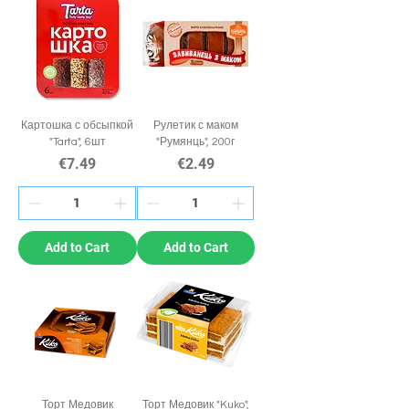
Картошка с обсыпкой
Рулетик с маком
"Tarta", 6шт
"Румянць", 200г
Price
Price
€7.49
€2.49
Add to Cart
Add to Cart
Торт Медовик
Торт Медовик "Kuko",