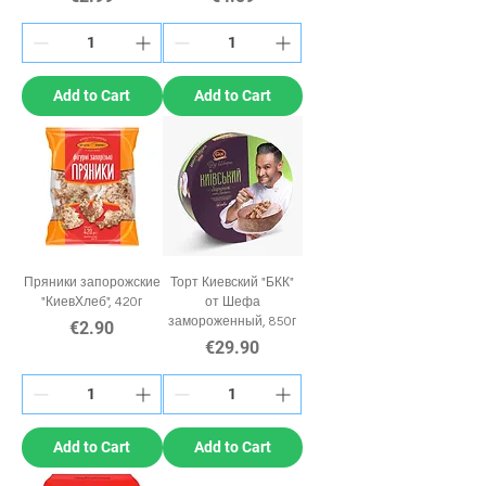
Add to Cart
Add to Cart
Пряники запорожские
Торт Киевский "БКК"
"КиевХлеб", 420г
от Шефа
замороженный, 850г
Price
€2.90
Price
€29.90
Add to Cart
Add to Cart